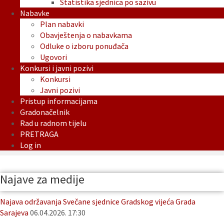
Statistika sjednica po sazivu
Nabavke
Plan nabavki
Obavještenja o nabavkama
Odluke o izboru ponuđača
Ugovori
Konkursi i javni pozivi
Konkursi
Javni pozivi
Pristup informacijama
Gradonačelnik
Rad u radnom tijelu
PRETRAGA
Log in
Najave za medije
Najava održavanja Svečane sjednice Gradskog vijeća Grada
Sarajeva
06.04.2026. 17:30