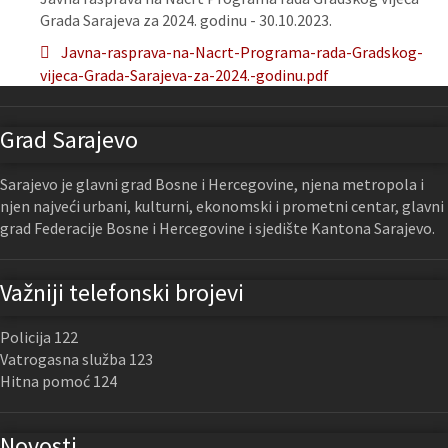
Grada Sarajeva za 2024. godinu - 30.10.2023.
Javna-rasprava-na-Nacrt-Programa-rada-Gradskog-
vijeca-Grada-Sarajeva-za-2024.-godinu.pdf
Grad Sarajevo
Sarajevo je glavni grad Bosne i Hercegovine, njena metropola i
njen najveći urbani, kulturni, ekonomski i prometni centar, glavni
grad Federacije Bosne i Hercegovine i sjedište Kantona Sarajevo.
Važniji telefonski brojevi
Policija 122
Vatrogasna služba 123
Hitna pomoć 124
Novosti