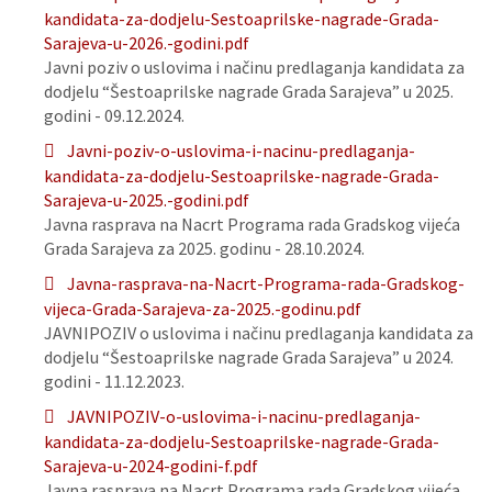
kandidata-za-dodjelu-Sestoaprilske-nagrade-Grada-
Sarajeva-u-2026.-godini.pdf
Javni poziv o uslovima i načinu predlaganja kandidata za
dodjelu “Šestoaprilske nagrade Grada Sarajeva” u 2025.
godini - 09.12.2024.
Javni-poziv-o-uslovima-i-nacinu-predlaganja-
kandidata-za-dodjelu-Sestoaprilske-nagrade-Grada-
Sarajeva-u-2025.-godini.pdf
Javna rasprava na Nacrt Programa rada Gradskog vijeća
Grada Sarajeva za 2025. godinu - 28.10.2024.
Javna-rasprava-na-Nacrt-Programa-rada-Gradskog-
vijeca-Grada-Sarajeva-za-2025.-godinu.pdf
JAVNIPOZIV o uslovima i načinu predlaganja kandidata za
dodjelu “Šestoaprilske nagrade Grada Sarajeva” u 2024.
godini - 11.12.2023.
JAVNIPOZIV-o-uslovima-i-nacinu-predlaganja-
kandidata-za-dodjelu-Sestoaprilske-nagrade-Grada-
Sarajeva-u-2024-godini-f.pdf
Javna rasprava na Nacrt Programa rada Gradskog vijeća