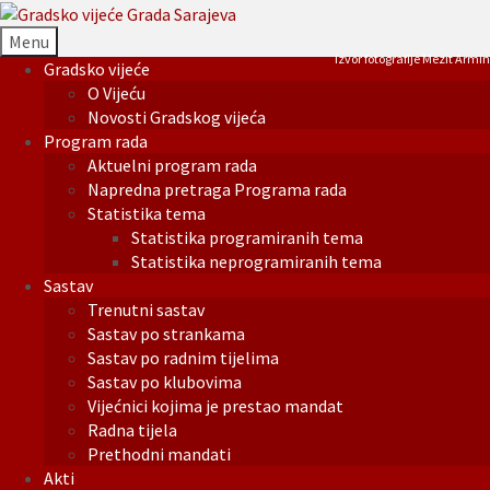
Menu
Izvor fotografije Mezit Armin
Gradsko vijeće
O Vijeću
Novosti Gradskog vijeća
Program rada
Aktuelni program rada
Napredna pretraga Programa rada
Statistika tema
Statistika programiranih tema
Statistika neprogramiranih tema
Sastav
Trenutni sastav
Sastav po strankama
Sastav po radnim tijelima
Sastav po klubovima
Vijećnici kojima je prestao mandat
Radna tijela
Prethodni mandati
Akti