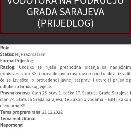
VODOTOKA NA PODRUČJU
GRADA SARAJEVA
(PRIJEDLOG)
Rok:
Status:
Nije razmatran
Forma:
Prijedlog
Razlog:
Ukoliko se riješe prethodna pitanja sa nadležni
ministarstvom KS, i provede javna rasprava o nacrtu akta, izradit
će se izvještaj o provedenoj javnoj raspravi i utvrditi prijedlog
odluke za Gradskog vijeće.
Pravna osnova:
Član 26. stav 1. tačka 17. Statuta Grada Sarajeva 
član 74. Statuta Grada Sarajeva, te Zakon o vodama F BiH i Zakon
o vodama KS.
Tema programirana:
21.12.2022.
Tema realizirana:
Napomena: