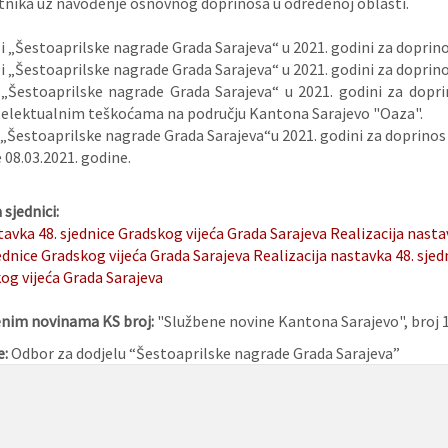
tnika uz navođenje osnovnog doprinosa u određenoj oblasti.
i „Šestoaprilske nagrade Grada Sarajeva“ u 2021. godini za doprinos 
i „Šestoaprilske nagrade Grada Sarajeva“ u 2021. godini za doprino
 „Šestoaprilske nagrade Grada Sarajeva“ u 2021. godini za dopri
elektualnim teškoćama na području Kantona Sarajevo "Oaza".
 „Šestoaprilske nagrade Grada Sarajeva“u 2021. godini za doprinos
08.03.2021. godine.
sjednici:
tavka 48. sjednice Gradskog vijeća Grada Sarajeva
Realizacija nasta
ednice Gradskog vijeća Grada Sarajeva
Realizacija nastavka 48. sjed
og vijeća Grada Sarajeva
enim novinama KS broj:
"Službene novine Kantona Sarajevo", broj 1
e:
Odbor za dodjelu “Šestoaprilske nagrade Grada Sarajeva”