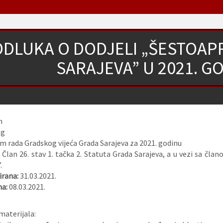
ODLUKA O DODJELI „ŠESTOAP
SARAJEVA” U 2021. GOD
n
og
 rada Gradskog vijeća Grada Sarajeva za 2021. godinu
:
Član 26. stav 1. tačka 2. Statuta Grada Sarajeva, a u vezi sa čl
.
rana:
31.03.2021.
na:
08.03.2021.
materijala: