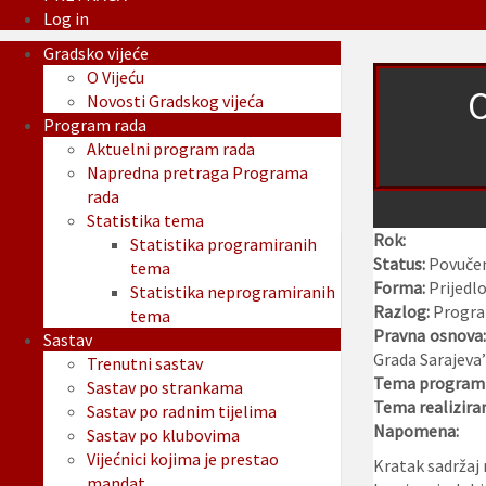
Log in
Gradsko vijeće
O Vijeću
Novosti Gradskog vijeća
Program rada
Aktuelni program rada
Napredna pretraga Programa
rada
Statistika tema
Rok:
Statistika programiranih
Status:
Povuče
tema
Forma:
Prijedl
Statistika neprogramiranih
Razlog:
Program
tema
Pravna osnova
Sastav
Grada Sarajeva”
Trenutni sastav
Tema programi
Sastav po strankama
Tema realizira
Sastav po radnim tijelima
Napomena:
Sastav po klubovima
Vijećnici kojima je prestao
Kratak sadržaj 
mandat