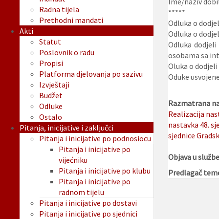
Ime/naziv dobi
Radna tijela
*****
Prethodni mandati
Odluka o dodjel
Akti
Odluka o dodjel
Statut
Odluka dodjeli
Poslovnik o radu
osobama sa int
Propisi
Oluka o dodjeli
Platforma djelovanja po sazivu
Oduke usvojene 
Izvještaji
Budžet
Razmatrana na 
Odluke
Realizacija nas
Ostalo
nastavka 48. sj
Pitanja, inicijative i zaključci
sjednice Gradsk
Pitanja i inicijative po podnosiocu
Pitanja i inicijative po
Objava u služb
vijećniku
Pitanja i inicijative po klubu
Predlagač tem
Pitanja i inicijative po
radnom tijelu
Pitanja i inicijative po dostavi
Pitanja i inicijative po sjednici