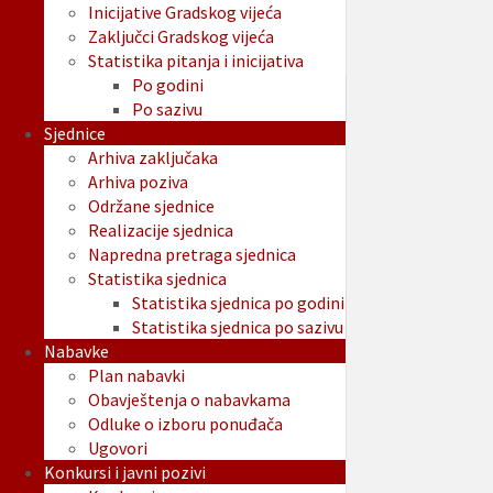
Inicijative Gradskog vijeća
Zaključci Gradskog vijeća
Statistika pitanja i inicijativa
Po godini
Po sazivu
Sjednice
Arhiva zaključaka
Arhiva poziva
Održane sjednice
Realizacije sjednica
Napredna pretraga sjednica
Statistika sjednica
Statistika sjednica po godini
Statistika sjednica po sazivu
Nabavke
Plan nabavki
Obavještenja o nabavkama
Odluke o izboru ponuđača
Ugovori
Konkursi i javni pozivi