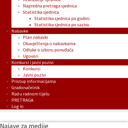
Napredna pretraga sjednica
Statistika sjednica
Statistika sjednica po godini
Statistika sjednica po sazivu
Nabavke
Plan nabavki
Obavještenja o nabavkama
Odluke o izboru ponuđača
Ugovori
Konkursi i javni pozivi
Konkursi
Javni pozivi
Pristup informacijama
Gradonačelnik
Rad u radnom tijelu
PRETRAGA
Log in
Najave za medije