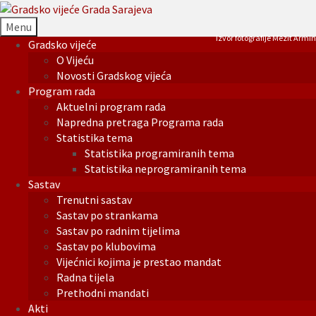
Menu
Izvor fotografije Mezit Armin
Gradsko vijeće
O Vijeću
Novosti Gradskog vijeća
Program rada
Aktuelni program rada
Napredna pretraga Programa rada
Statistika tema
Statistika programiranih tema
Statistika neprogramiranih tema
Sastav
Trenutni sastav
Sastav po strankama
Sastav po radnim tijelima
Sastav po klubovima
Vijećnici kojima je prestao mandat
Radna tijela
Prethodni mandati
Akti