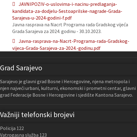
JAVNIPOZIV-o-uslovima-i-nacinu-predlaganja-
kandidata-za-dodjelu-Sestoaprilske-nagrade-Grada-
Sarajeva-u-2024-godini-f.pdf
Javna rasprava na Nacrt Programa rada Gradskog vijeća
Grada Sarajeva za 2024. godinu - 30.10.2023.
Javna-rasprava-na-Nacrt-Programa-rada-Gradskog-
vijeca-Grada-Sarajeva-za-2024.-godinu.pdf
Grad Sarajevo
Sarajevo je glavni grad Bosne i Hercegovine, njena metropola i
njen najveći urbani, kulturni, ekonomski i prometni centar, glavni
grad Federacije Bosne i Hercegovine i sjedište Kantona Sarajevo.
Važniji telefonski brojevi
Policija 122
Vatrogasna služba 123