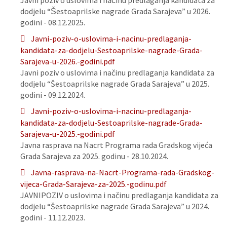
Javni poziv o uslovima i načinu predlaganja kandidata za
dodjelu “Šestoaprilske nagrade Grada Sarajeva” u 2026.
godini - 08.12.2025.
Javni-poziv-o-uslovima-i-nacinu-predlaganja-
kandidata-za-dodjelu-Sestoaprilske-nagrade-Grada-
Sarajeva-u-2026.-godini.pdf
Javni poziv o uslovima i načinu predlaganja kandidata za
dodjelu “Šestoaprilske nagrade Grada Sarajeva” u 2025.
godini - 09.12.2024.
Javni-poziv-o-uslovima-i-nacinu-predlaganja-
kandidata-za-dodjelu-Sestoaprilske-nagrade-Grada-
Sarajeva-u-2025.-godini.pdf
Javna rasprava na Nacrt Programa rada Gradskog vijeća
Grada Sarajeva za 2025. godinu - 28.10.2024.
Javna-rasprava-na-Nacrt-Programa-rada-Gradskog-
vijeca-Grada-Sarajeva-za-2025.-godinu.pdf
JAVNIPOZIV o uslovima i načinu predlaganja kandidata za
dodjelu “Šestoaprilske nagrade Grada Sarajeva” u 2024.
godini - 11.12.2023.