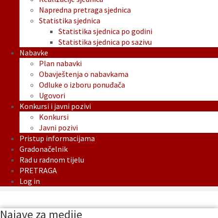
Napredna pretraga sjednica
Statistika sjednica
Statistika sjednica po godini
Statistika sjednica po sazivu
Nabavke
Plan nabavki
Obavještenja o nabavkama
Odluke o izboru ponuđača
Ugovori
Konkursi i javni pozivi
Konkursi
Javni pozivi
Pristup informacijama
Gradonačelnik
Rad u radnom tijelu
PRETRAGA
Log in
Najave za medije