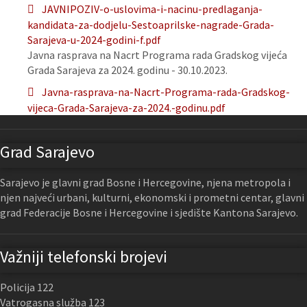
JAVNIPOZIV-o-uslovima-i-nacinu-predlaganja-
kandidata-za-dodjelu-Sestoaprilske-nagrade-Grada-
Sarajeva-u-2024-godini-f.pdf
Javna rasprava na Nacrt Programa rada Gradskog vijeća
Grada Sarajeva za 2024. godinu - 30.10.2023.
Javna-rasprava-na-Nacrt-Programa-rada-Gradskog-
vijeca-Grada-Sarajeva-za-2024.-godinu.pdf
Grad Sarajevo
Sarajevo je glavni grad Bosne i Hercegovine, njena metropola i
njen najveći urbani, kulturni, ekonomski i prometni centar, glavni
grad Federacije Bosne i Hercegovine i sjedište Kantona Sarajevo.
Važniji telefonski brojevi
Policija 122
Vatrogasna služba 123