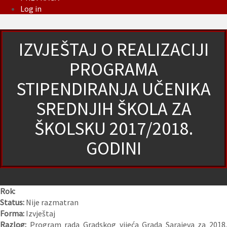
Log in
IZVJEŠTAJ O REALIZACIJI
PROGRAMA
STIPENDIRANJA UČENIKA
SREDNJIH ŠKOLA ZA
ŠKOLSKU 2017/2018.
GODINI
Rok:
Status:
Nije razmatran
Forma:
Izvještaj
Razlog:
Program rada Gradskog vijeća Grada Sarajeva za 2018.