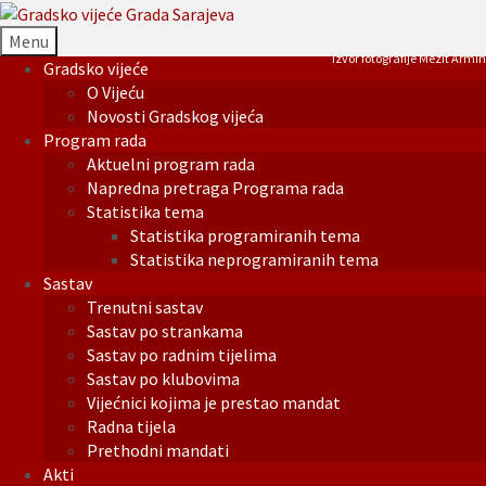
Menu
Izvor fotografije Mezit Armin
Gradsko vijeće
O Vijeću
Novosti Gradskog vijeća
Program rada
Aktuelni program rada
Napredna pretraga Programa rada
Statistika tema
Statistika programiranih tema
Statistika neprogramiranih tema
Sastav
Trenutni sastav
Sastav po strankama
Sastav po radnim tijelima
Sastav po klubovima
Vijećnici kojima je prestao mandat
Radna tijela
Prethodni mandati
Akti