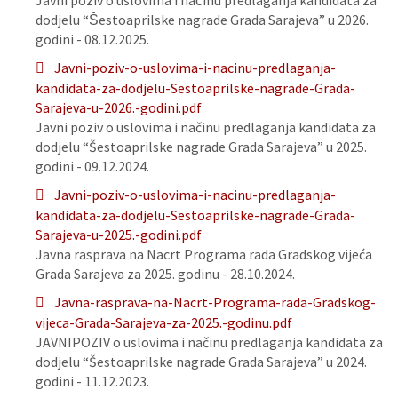
Javni poziv o uslovima i načinu predlaganja kandidata za
dodjelu “Šestoaprilske nagrade Grada Sarajeva” u 2026.
godini - 08.12.2025.
Javni-poziv-o-uslovima-i-nacinu-predlaganja-
kandidata-za-dodjelu-Sestoaprilske-nagrade-Grada-
Sarajeva-u-2026.-godini.pdf
Javni poziv o uslovima i načinu predlaganja kandidata za
dodjelu “Šestoaprilske nagrade Grada Sarajeva” u 2025.
godini - 09.12.2024.
Javni-poziv-o-uslovima-i-nacinu-predlaganja-
kandidata-za-dodjelu-Sestoaprilske-nagrade-Grada-
Sarajeva-u-2025.-godini.pdf
Javna rasprava na Nacrt Programa rada Gradskog vijeća
Grada Sarajeva za 2025. godinu - 28.10.2024.
Javna-rasprava-na-Nacrt-Programa-rada-Gradskog-
vijeca-Grada-Sarajeva-za-2025.-godinu.pdf
JAVNIPOZIV o uslovima i načinu predlaganja kandidata za
dodjelu “Šestoaprilske nagrade Grada Sarajeva” u 2024.
godini - 11.12.2023.