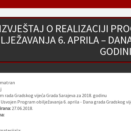
IZVJEŠTAJ O REALIZACIJI PR
LJEŽAVANJA 6. APRILA – DAN
GODIN
zmatran
j
 rada Gradskog vijeća Grada Sarajeva za 2018. godinu
:
Usvojen Program obilježavanja 6. aprila - Dana grada Gradskog vije
rana:
27.06.2018.
na:
materijala: