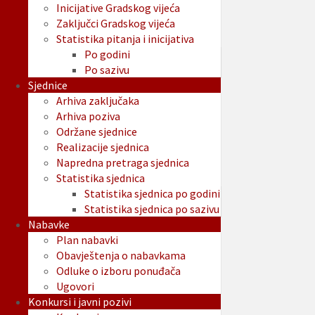
Inicijative Gradskog vijeća
Zaključci Gradskog vijeća
Statistika pitanja i inicijativa
Po godini
Po sazivu
Sjednice
Arhiva zaključaka
Arhiva poziva
Održane sjednice
Realizacije sjednica
Napredna pretraga sjednica
Statistika sjednica
Statistika sjednica po godini
Statistika sjednica po sazivu
Nabavke
Plan nabavki
Obavještenja o nabavkama
Odluke o izboru ponuđača
Ugovori
Konkursi i javni pozivi