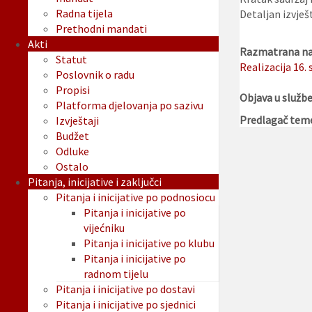
Radna tijela
Detaljan izvješ
Prethodni mandati
Akti
Razmatrana na 
Statut
Realizacija 16.
Poslovnik o radu
Propisi
Objava u služb
Platforma djelovanja po sazivu
Predlagač tem
Izvještaji
Budžet
Odluke
Ostalo
Pitanja, inicijative i zaključci
Pitanja i inicijative po podnosiocu
Pitanja i inicijative po
vijećniku
Pitanja i inicijative po klubu
Pitanja i inicijative po
radnom tijelu
Pitanja i inicijative po dostavi
Pitanja i inicijative po sjednici