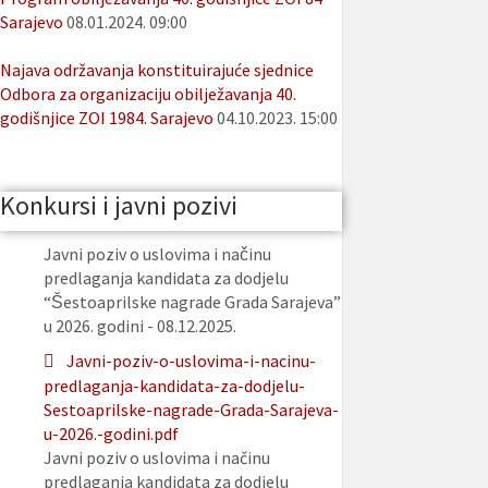
Sarajevo
08.01.2024. 09:00
Najava održavanja konstituirajuće sjednice
Odbora za organizaciju obilježavanja 40.
godišnjice ZOI 1984. Sarajevo
04.10.2023. 15:00
Konkursi i javni pozivi
Javni poziv o uslovima i načinu
predlaganja kandidata za dodjelu
“Šestoaprilske nagrade Grada Sarajeva”
u 2026. godini - 08.12.2025.
Javni-poziv-o-uslovima-i-nacinu-
predlaganja-kandidata-za-dodjelu-
Sestoaprilske-nagrade-Grada-Sarajeva-
u-2026.-godini.pdf
Javni poziv o uslovima i načinu
predlaganja kandidata za dodjelu