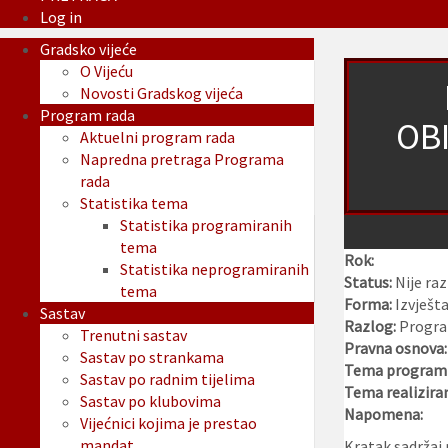
Log in
Gradsko vijeće
O Vijeću
Novosti Gradskog vijeća
Program rada
OBI
Aktuelni program rada
Napredna pretraga Programa
rada
Statistika tema
Statistika programiranih
tema
Rok:
Statistika neprogramiranih
Status:
Nije ra
tema
Forma:
Izvješta
Sastav
Razlog:
Program
Trenutni sastav
Pravna osnova
Sastav po strankama
Tema programi
Sastav po radnim tijelima
Tema realizira
Sastav po klubovima
Napomena:
Vijećnici kojima je prestao
mandat
Kratak sadržaj 