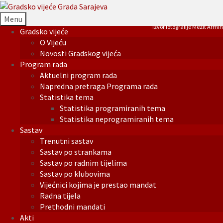
Menu
Izvor fotografije Mezit Armin
Gradsko vijeće
O Vijeću
Novosti Gradskog vijeća
Program rada
Aktuelni program rada
Napredna pretraga Programa rada
Statistika tema
Statistika programiranih tema
Statistika neprogramiranih tema
Sastav
Trenutni sastav
Sastav po strankama
Sastav po radnim tijelima
Sastav po klubovima
Vijećnici kojima je prestao mandat
Radna tijela
Prethodni mandati
Akti