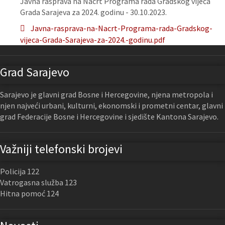
Javna rasprava na Nacrt Programa rada Gradskog vijeća
Grada Sarajeva za 2024. godinu - 30.10.2023.
Javna-rasprava-na-Nacrt-Programa-rada-Gradskog-
vijeca-Grada-Sarajeva-za-2024.-godinu.pdf
Grad Sarajevo
Sarajevo je glavni grad Bosne i Hercegovine, njena metropola i
njen najveći urbani, kulturni, ekonomski i prometni centar, glavni
grad Federacije Bosne i Hercegovine i sjedište Kantona Sarajevo.
Važniji telefonski brojevi
Policija 122
Vatrogasna služba 123
Hitna pomoć 124