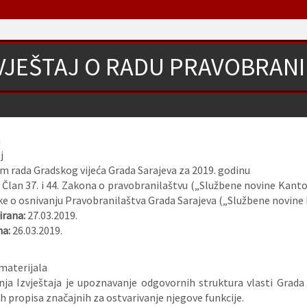
VJEŠTAJ O RADU PRAVOBRAN
n
j
 rada Gradskog vijeća Grada Sarajeva za 2019. godinu
:
Član 37. i 44. Zakona o pravobranilaštvu („Službene novine Kantona
uke o osnivanju Pravobranilaštva Grada Sarajeva („Službene novine K
rana:
27.03.2019.
na:
26.03.2019.
materijala
ja Izvještaja je upoznavanje odgovornih struktura vlasti Grada
h propisa značajnih za ostvarivanje njegove funkcije.