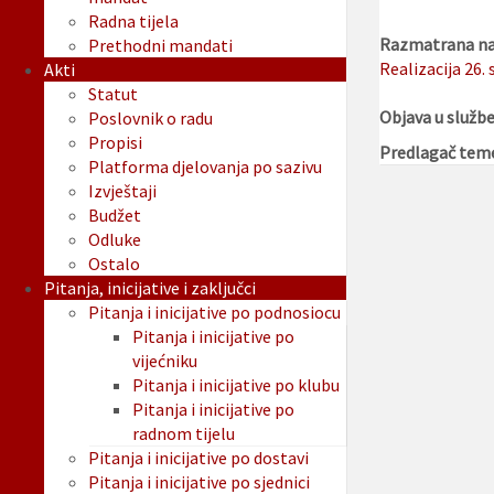
Radna tijela
Razmatrana na 
Prethodni mandati
Realizacija 26.
Akti
Statut
Objava u služb
Poslovnik o radu
Propisi
Predlagač tem
Platforma djelovanja po sazivu
Izvještaji
Budžet
Odluke
Ostalo
Pitanja, inicijative i zaključci
Pitanja i inicijative po podnosiocu
Pitanja i inicijative po
vijećniku
Pitanja i inicijative po klubu
Pitanja i inicijative po
radnom tijelu
Pitanja i inicijative po dostavi
Pitanja i inicijative po sjednici