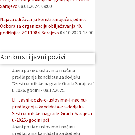
Sarajevo
08.01.2024. 09:00
Najava održavanja konstituirajuće sjednice
Odbora za organizaciju obilježavanja 40.
godišnjice ZOI 1984. Sarajevo
04.10.2023. 15:00
Konkursi i javni pozivi
Javni poziv o uslovima i načinu
predlaganja kandidata za dodjelu
“Šestoaprilske nagrade Grada Sarajeva”
u 2026. godini - 08.12.2025.
Javni-poziv-o-uslovima-i-nacinu-
predlaganja-kandidata-za-dodjelu-
Sestoaprilske-nagrade-Grada-Sarajeva-
u-2026.-godini.pdf
Javni poziv o uslovima i načinu
predlaganja kandidata za dodjelu