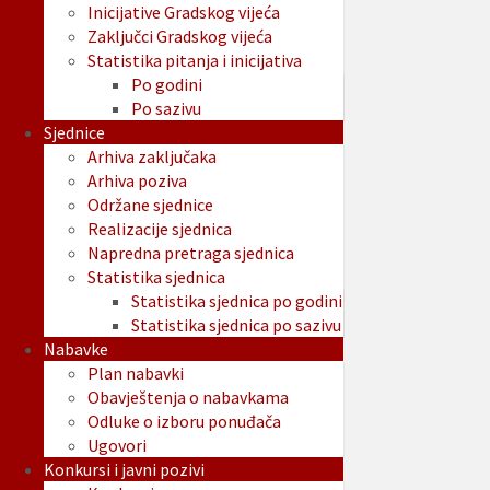
Inicijative Gradskog vijeća
Zaključci Gradskog vijeća
Statistika pitanja i inicijativa
Po godini
Po sazivu
Sjednice
Arhiva zaključaka
Arhiva poziva
Održane sjednice
Realizacije sjednica
Napredna pretraga sjednica
Statistika sjednica
Statistika sjednica po godini
Statistika sjednica po sazivu
Nabavke
Plan nabavki
Obavještenja o nabavkama
Odluke o izboru ponuđača
Ugovori
Konkursi i javni pozivi