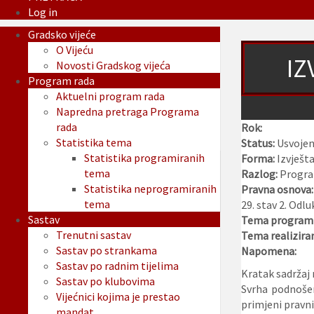
Log in
Gradsko vijeće
O Vijeću
IZ
Novosti Gradskog vijeća
Program rada
Aktuelni program rada
Napredna pretraga Programa
rada
Rok:
Statistika tema
Status:
Usvoje
Statistika programiranih
Forma:
Izvješta
tema
Razlog:
Program
Statistika neprogramiranih
Pravna osnova
tema
29. stav 2. Odl
Sastav
Tema programi
Trenutni sastav
Tema realizira
Sastav po strankama
Napomena:
Sastav po radnim tijelima
Kratak sadržaj 
Sastav po klubovima
Svrha podnošen
Vijećnici kojima je prestao
primjeni pravni
mandat