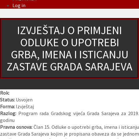
Log in
IZVJEŠTAJ O PRIMJENI
ODLUKE O UPOTREBI
GRBA, IMENA I ISTICANJU
ZASTAVE GRADA SARAJEVA
Rok:
Status:
Usvojen
Forma:
Izvještaj
Razlog:
Program rada Gradskog vijeća Grada Sarajeva za 2019.
godinu
Pravna osnova:
Član 15. Odluke o upotrebi grba, imena i isticanju
zastave Grada Sarajeva kojim je propisana obaveza da se jednom