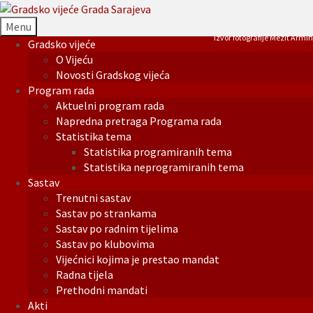
Menu
Izvor fotografije Mezit Armin
Gradsko vijeće
O Vijeću
Novosti Gradskog vijeća
Program rada
Aktuelni program rada
Napredna pretraga Programa rada
Statistika tema
Statistika programiranih tema
Statistika neprogramiranih tema
Sastav
Trenutni sastav
Sastav po strankama
Sastav po radnim tijelima
Sastav po klubovima
Vijećnici kojima je prestao mandat
Radna tijela
Prethodni mandati
Akti