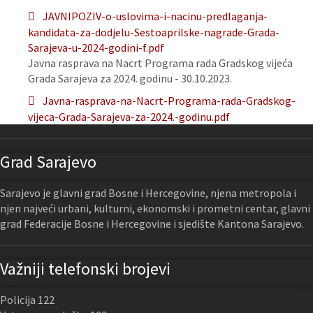
JAVNIPOZIV-o-uslovima-i-nacinu-predlaganja-
kandidata-za-dodjelu-Sestoaprilske-nagrade-Grada-
Sarajeva-u-2024-godini-f.pdf
Javna rasprava na Nacrt Programa rada Gradskog vijeća
Grada Sarajeva za 2024. godinu - 30.10.2023.
Javna-rasprava-na-Nacrt-Programa-rada-Gradskog-
vijeca-Grada-Sarajeva-za-2024.-godinu.pdf
Grad Sarajevo
Sarajevo je glavni grad Bosne i Hercegovine, njena metropola i
njen najveći urbani, kulturni, ekonomski i prometni centar, glavni
grad Federacije Bosne i Hercegovine i sjedište Kantona Sarajevo.
Važniji telefonski brojevi
Policija 122