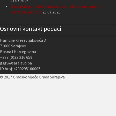
27.07.2026.
Nastavak podrške Grada Sarajeva Udruženju slijepih
Kantona Sarajevo
20.07.2026.
Osnovni kontakt podaci
Hamdije Kreševljakovića 3
71000 Sarajevo
Bosna i Hercegovina
+387 (0)33 216 659
gsgv@sarajevo.ba
ID broj: 4200295100005
© 2017 Gradsko vijeće Grada Sarajeva