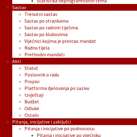
Statistika neprogramiranih tema
Sastav
Trenutni sastav
Sastav po strankama
Sastav po radnim tijelima
Sastav po klubovima
Vijećnici kojima je prestao mandat
Radna tijela
Prethodni mandati
Akti
Statut
Poslovnik o radu
Propisi
Platforma djelovanja po sazivu
Izvještaji
Budžet
Odluke
Ostalo
Pitanja, inicijative i zaključci
Pitanja i inicijative po podnosiocu
Pitanja i inicijative po vijećniku