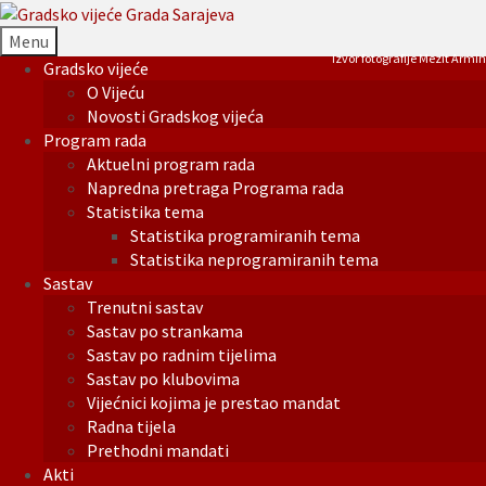
Menu
Izvor fotografije Mezit Armin
Gradsko vijeće
O Vijeću
Novosti Gradskog vijeća
Program rada
Aktuelni program rada
Napredna pretraga Programa rada
Statistika tema
Statistika programiranih tema
Statistika neprogramiranih tema
Sastav
Trenutni sastav
Sastav po strankama
Sastav po radnim tijelima
Sastav po klubovima
Vijećnici kojima je prestao mandat
Radna tijela
Prethodni mandati
Akti