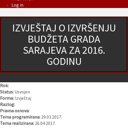
Log in
IZVJEŠTAJ O IZVRŠENJU
BUDŽETA GRADA
SARAJEVA ZA 2016.
GODINU
Rok:
Status:
Usvojen
Forma:
Izvještaj
Razlog:
Pravna osnova:
Tema programirana:
29.03.2017.
Tema realizirana:
26.04.2017.