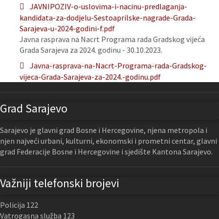
JAVNIPOZIV-o-uslovima-i-nacinu-predlaganja-
kandidata-za-dodjelu-Sestoaprilske-nagrade-Grada-
Sarajeva-u-2024-godini-f.pdf
Javna rasprava na Nacrt Programa rada Gradskog vijeća
Grada Sarajeva za 2024. godinu - 30.10.2023.
Javna-rasprava-na-Nacrt-Programa-rada-Gradskog-
vijeca-Grada-Sarajeva-za-2024.-godinu.pdf
Grad Sarajevo
Sarajevo je glavni grad Bosne i Hercegovine, njena metropola i
njen najveći urbani, kulturni, ekonomski i prometni centar, glavni
grad Federacije Bosne i Hercegovine i sjedište Kantona Sarajevo.
Važniji telefonski brojevi
Policija 122
Vatrogasna služba 123