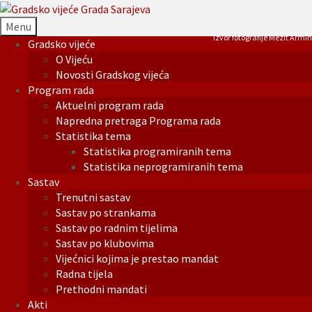
Menu
Izvor fotografije Mezit Armin
Gradsko vijeće
O Vijeću
Novosti Gradskog vijeća
Program rada
Aktuelni program rada
Napredna pretraga Programa rada
Statistika tema
Statistika programiranih tema
Statistika neprogramiranih tema
Sastav
Trenutni sastav
Sastav po strankama
Sastav po radnim tijelima
Sastav po klubovima
Vijećnici kojima je prestao mandat
Radna tijela
Prethodni mandati
Akti