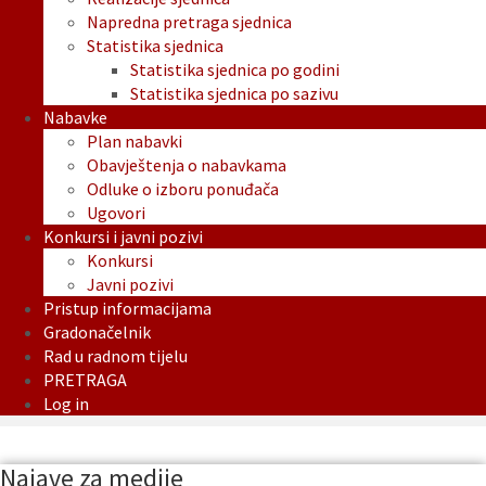
Napredna pretraga sjednica
Statistika sjednica
Statistika sjednica po godini
Statistika sjednica po sazivu
Nabavke
Plan nabavki
Obavještenja o nabavkama
Odluke o izboru ponuđača
Ugovori
Konkursi i javni pozivi
Konkursi
Javni pozivi
Pristup informacijama
Gradonačelnik
Rad u radnom tijelu
PRETRAGA
Log in
Najave za medije