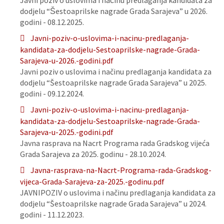
Javni poziv o uslovima i načinu predlaganja kandidata za
dodjelu “Šestoaprilske nagrade Grada Sarajeva” u 2026.
godini - 08.12.2025.
Javni-poziv-o-uslovima-i-nacinu-predlaganja-
kandidata-za-dodjelu-Sestoaprilske-nagrade-Grada-
Sarajeva-u-2026.-godini.pdf
Javni poziv o uslovima i načinu predlaganja kandidata za
dodjelu “Šestoaprilske nagrade Grada Sarajeva” u 2025.
godini - 09.12.2024.
Javni-poziv-o-uslovima-i-nacinu-predlaganja-
kandidata-za-dodjelu-Sestoaprilske-nagrade-Grada-
Sarajeva-u-2025.-godini.pdf
Javna rasprava na Nacrt Programa rada Gradskog vijeća
Grada Sarajeva za 2025. godinu - 28.10.2024.
Javna-rasprava-na-Nacrt-Programa-rada-Gradskog-
vijeca-Grada-Sarajeva-za-2025.-godinu.pdf
JAVNIPOZIV o uslovima i načinu predlaganja kandidata za
dodjelu “Šestoaprilske nagrade Grada Sarajeva” u 2024.
godini - 11.12.2023.