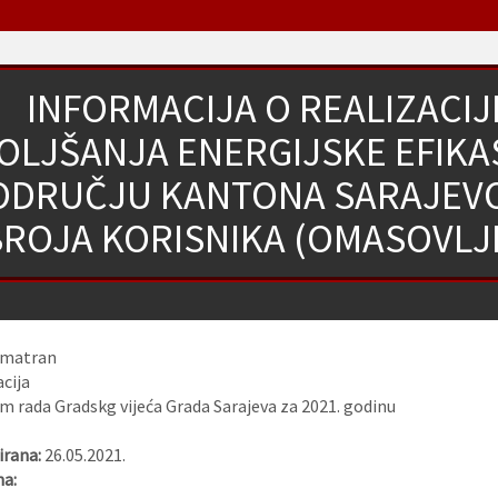
INFORMACIJA O REALIZACI
OLJŠANJA ENERGIJSKE EFIKA
ODRUČJU KANTONA SARAJEVO
ROJA KORISNIKA (OMASOVLJE
zmatran
cija
 rada Gradskg vijeća Grada Sarajeva za 2021. godinu
rana:
26.05.2021.
na: