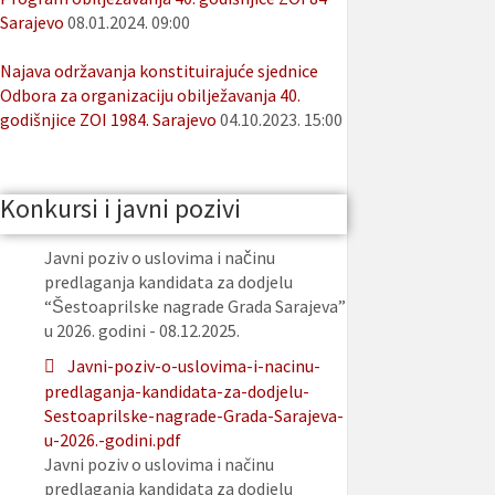
Sarajevo
08.01.2024. 09:00
Najava održavanja konstituirajuće sjednice
Odbora za organizaciju obilježavanja 40.
godišnjice ZOI 1984. Sarajevo
04.10.2023. 15:00
Konkursi i javni pozivi
Javni poziv o uslovima i načinu
predlaganja kandidata za dodjelu
“Šestoaprilske nagrade Grada Sarajeva”
u 2026. godini - 08.12.2025.
Javni-poziv-o-uslovima-i-nacinu-
predlaganja-kandidata-za-dodjelu-
Sestoaprilske-nagrade-Grada-Sarajeva-
u-2026.-godini.pdf
Javni poziv o uslovima i načinu
predlaganja kandidata za dodjelu