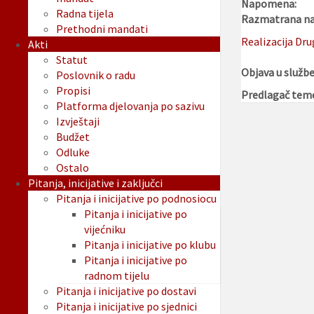
Napomena:
Radna tijela
Razmatrana na 
Prethodni mandati
Realizacija Dru
Akti
Statut
Objava u služb
Poslovnik o radu
Propisi
Predlagač tem
Platforma djelovanja po sazivu
Izvještaji
Budžet
Odluke
Ostalo
Pitanja, inicijative i zaključci
Pitanja i inicijative po podnosiocu
Pitanja i inicijative po
vijećniku
Pitanja i inicijative po klubu
Pitanja i inicijative po
radnom tijelu
Pitanja i inicijative po dostavi
Pitanja i inicijative po sjednici