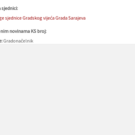
sjednici:
ge sjednice Gradskog vijeća Grada Sarajeva
enim novinama KS broj:
e:
Gradonačelnik