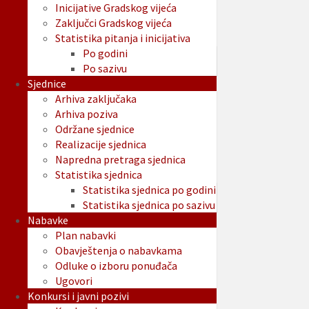
Inicijative Gradskog vijeća
Zaključci Gradskog vijeća
Statistika pitanja i inicijativa
Po godini
Po sazivu
Sjednice
Arhiva zaključaka
Arhiva poziva
Održane sjednice
Realizacije sjednica
Napredna pretraga sjednica
Statistika sjednica
Statistika sjednica po godini
Statistika sjednica po sazivu
Nabavke
Plan nabavki
Obavještenja o nabavkama
Odluke o izboru ponuđača
Ugovori
Konkursi i javni pozivi