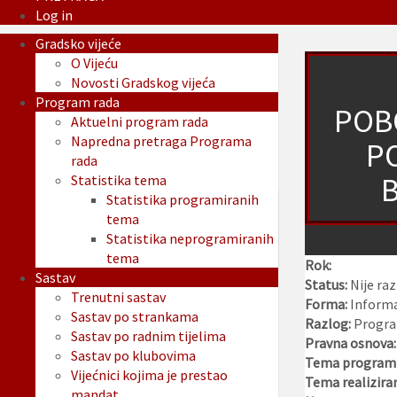
Log in
Gradsko vijeće
O Vijeću
Novosti Gradskog vijeća
Program rada
POB
Aktuelni program rada
Napredna pretraga Programa
P
rada
B
Statistika tema
Statistika programiranih
tema
Statistika neprogramiranih
tema
Rok:
Sastav
Status:
Nije ra
Trenutni sastav
Forma:
Informa
Sastav po strankama
Razlog:
Program
Sastav po radnim tijelima
Pravna osnova:
Sastav po klubovima
Tema programi
Vijećnici kojima je prestao
Tema realizira
mandat