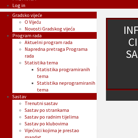
Log in
Gradsko vijeće
O Vijeću
IN
Novosti Gradskog vijeća
Program rada
C
Aktuelni program rada
Napredna pretraga Programa
SA
rada
Statistika tema
Statistika programiranih
tema
Statistika neprogramiranih
tema
Sastav
Trenutni sastav
Sastav po strankama
Sastav po radnim tijelima
Sastav po klubovima
Vijećnici kojima je prestao
mandat