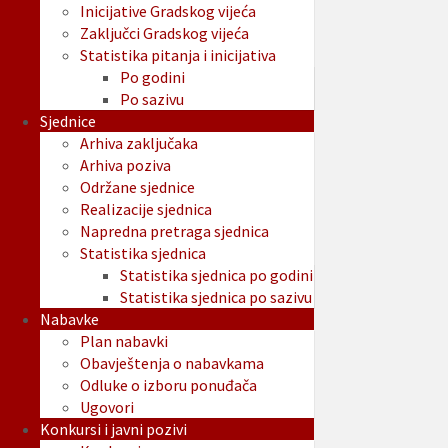
Inicijative Gradskog vijeća
Zaključci Gradskog vijeća
Statistika pitanja i inicijativa
Po godini
Po sazivu
Sjednice
Arhiva zaključaka
Arhiva poziva
Održane sjednice
Realizacije sjednica
Napredna pretraga sjednica
Statistika sjednica
Statistika sjednica po godini
Statistika sjednica po sazivu
Nabavke
Plan nabavki
Obavještenja o nabavkama
Odluke o izboru ponuđača
Ugovori
Konkursi i javni pozivi