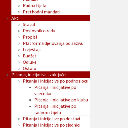
Radna tijela
Prethodni mandati
Akti
Statut
Poslovnik o radu
Propisi
Platforma djelovanja po sazivu
Izvještaji
Budžet
Odluke
Ostalo
Pitanja, inicijative i zaključci
Pitanja i inicijative po podnosiocu
Pitanja i inicijative po
vijećniku
Pitanja i inicijative po klubu
Pitanja i inicijative po
radnom tijelu
Pitanja i inicijative po dostavi
Pitanja i inicijative po sjednici