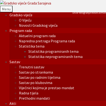
Menu
Izvor fotografije Mezit Armin
Gradsko vijeće
O Vijeću
Novosti Gradskog vijeća
Program rada
Aktuelni program rada
Napredna pretraga Programa rada
Statistika tema
Statistika programiranih tema
Statistika neprogramiranih tema
Sastav
Trenutni sastav
Sastav po strankama
Sastav po radnim tijelima
Sastav po klubovima
Vijećnici kojima je prestao mandat
Radna tijela
Prethodni mandati
Akti