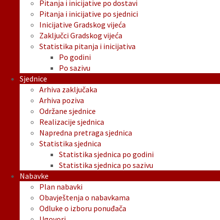
Pitanja i inicijative po dostavi
Pitanja i inicijative po sjednici
Inicijative Gradskog vijeća
Zaključci Gradskog vijeća
Statistika pitanja i inicijativa
Po godini
Po sazivu
Sjednice
Arhiva zaključaka
Arhiva poziva
Održane sjednice
Realizacije sjednica
Napredna pretraga sjednica
Statistika sjednica
Statistika sjednica po godini
Statistika sjednica po sazivu
Nabavke
Plan nabavki
Obavještenja o nabavkama
Odluke o izboru ponuđača
Ugovori