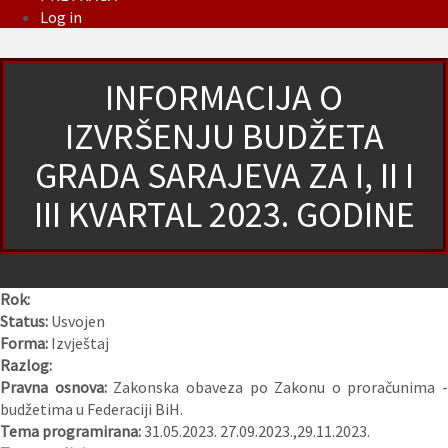
Log in
INFORMACIJA O
IZVRŠENJU BUDŽETA
GRADA SARAJEVA ZA I, II I
III KVARTAL 2023. GODINE
Rok:
Status:
Usvojen
Forma:
Izvještaj
Razlog:
Pravna osnova:
Zakonska obaveza po Zakonu o proračunima -
budžetima u Federaciji BiH.
Tema programirana:
31.05.2023. 27.09.2023.,29.11.2023.