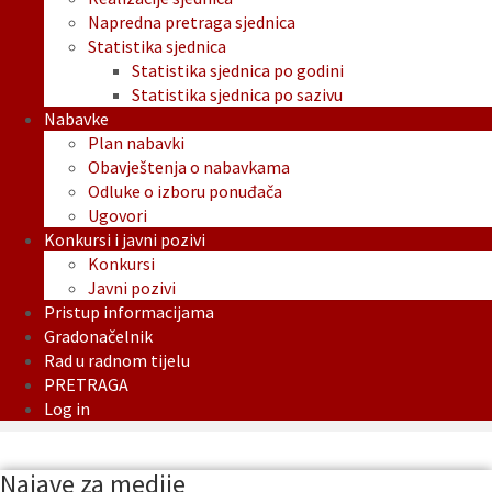
Napredna pretraga sjednica
Statistika sjednica
Statistika sjednica po godini
Statistika sjednica po sazivu
Nabavke
Plan nabavki
Obavještenja o nabavkama
Odluke o izboru ponuđača
Ugovori
Konkursi i javni pozivi
Konkursi
Javni pozivi
Pristup informacijama
Gradonačelnik
Rad u radnom tijelu
PRETRAGA
Log in
Najave za medije