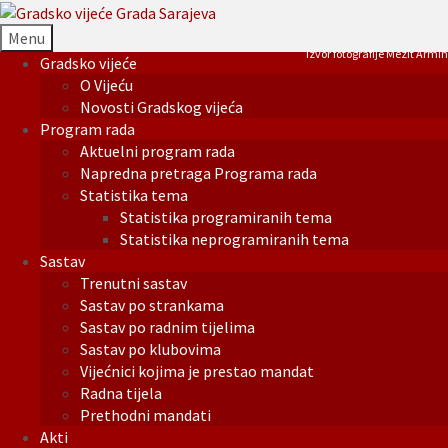
Menu
Izvor fotografije Mezit Armin
Gradsko vijeće
O Vijeću
Novosti Gradskog vijeća
Program rada
Aktuelni program rada
Napredna pretraga Programa rada
Statistika tema
Statistika programiranih tema
Statistika neprogramiranih tema
Sastav
Trenutni sastav
Sastav po strankama
Sastav po radnim tijelima
Sastav po klubovima
Vijećnici kojima je prestao mandat
Radna tijela
Prethodni mandati
Akti