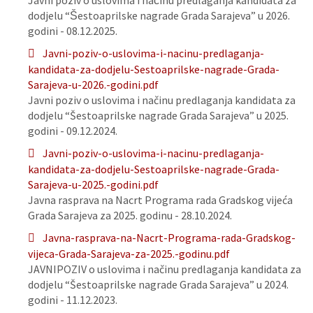
Javni poziv o uslovima i načinu predlaganja kandidata za
dodjelu “Šestoaprilske nagrade Grada Sarajeva” u 2026.
godini - 08.12.2025.
Javni-poziv-o-uslovima-i-nacinu-predlaganja-
kandidata-za-dodjelu-Sestoaprilske-nagrade-Grada-
Sarajeva-u-2026.-godini.pdf
Javni poziv o uslovima i načinu predlaganja kandidata za
dodjelu “Šestoaprilske nagrade Grada Sarajeva” u 2025.
godini - 09.12.2024.
Javni-poziv-o-uslovima-i-nacinu-predlaganja-
kandidata-za-dodjelu-Sestoaprilske-nagrade-Grada-
Sarajeva-u-2025.-godini.pdf
Javna rasprava na Nacrt Programa rada Gradskog vijeća
Grada Sarajeva za 2025. godinu - 28.10.2024.
Javna-rasprava-na-Nacrt-Programa-rada-Gradskog-
vijeca-Grada-Sarajeva-za-2025.-godinu.pdf
JAVNIPOZIV o uslovima i načinu predlaganja kandidata za
dodjelu “Šestoaprilske nagrade Grada Sarajeva” u 2024.
godini - 11.12.2023.