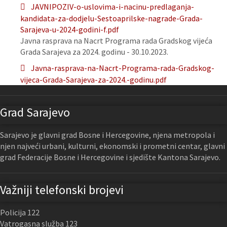
JAVNIPOZIV-o-uslovima-i-nacinu-predlaganja-
kandidata-za-dodjelu-Sestoaprilske-nagrade-Grada-
Sarajeva-u-2024-godini-f.pdf
Javna rasprava na Nacrt Programa rada Gradskog vijeća
Grada Sarajeva za 2024. godinu - 30.10.2023.
Javna-rasprava-na-Nacrt-Programa-rada-Gradskog-
vijeca-Grada-Sarajeva-za-2024.-godinu.pdf
Grad Sarajevo
Sarajevo je glavni grad Bosne i Hercegovine, njena metropola i
njen najveći urbani, kulturni, ekonomski i prometni centar, glavni
grad Federacije Bosne i Hercegovine i sjedište Kantona Sarajevo.
Važniji telefonski brojevi
Policija 122
Vatrogasna služba 123