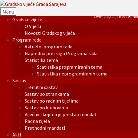
Menu
Izvor fotografije Mezit Armin
Gradsko vijeće
O Vijeću
Novosti Gradskog vijeća
Program rada
Aktuelni program rada
Napredna pretraga Programa rada
Statistika tema
Statistika programiranih tema
Statistika neprogramiranih tema
Sastav
Trenutni sastav
Sastav po strankama
Sastav po radnim tijelima
Sastav po klubovima
Vijećnici kojima je prestao mandat
Radna tijela
Prethodni mandati
Akti