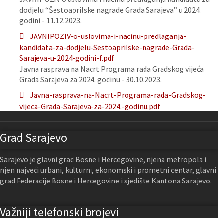
dodjelu “Šestoaprilske nagrade Grada Sarajeva” u 2024.
godini - 11.12.2023.
JAVNIPOZIV-o-uslovima-i-nacinu-predlaganja-
kandidata-za-dodjelu-Sestoaprilske-nagrade-Grada-
Sarajeva-u-2024-godini-f.pdf
Javna rasprava na Nacrt Programa rada Gradskog vijeća
Grada Sarajeva za 2024. godinu - 30.10.2023.
Javna-rasprava-na-Nacrt-Programa-rada-Gradskog-
vijeca-Grada-Sarajeva-za-2024.-godinu.pdf
Grad Sarajevo
Sarajevo je glavni grad Bosne i Hercegovine, njena metropola i
njen najveći urbani, kulturni, ekonomski i prometni centar, glavni
grad Federacije Bosne i Hercegovine i sjedište Kantona Sarajevo.
Važniji telefonski brojevi