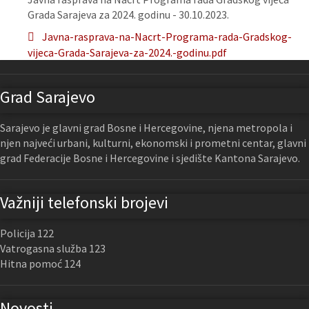
Grada Sarajeva za 2024. godinu - 30.10.2023.
Javna-rasprava-na-Nacrt-Programa-rada-Gradskog-
vijeca-Grada-Sarajeva-za-2024.-godinu.pdf
Grad Sarajevo
Sarajevo je glavni grad Bosne i Hercegovine, njena metropola i
njen najveći urbani, kulturni, ekonomski i prometni centar, glavni
grad Federacije Bosne i Hercegovine i sjedište Kantona Sarajevo.
Važniji telefonski brojevi
Policija 122
Vatrogasna služba 123
Hitna pomoć 124
Novosti