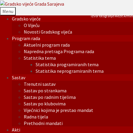
Menu
Izvor fotografije Mezit Armin
Gradsko vijeće
O Vijeću
Novosti Gradskog vijeća
Program rada
Aktuelni program rada
Napredna pretraga Programa rada
Statistika tema
Statistika programiranih tema
Statistika neprogramiranih tema
Sastav
Trenutni sastav
Sastav po strankama
Sastav po radnim tijelima
Sastav po klubovima
Vijećnici kojima je prestao mandat
Radna tijela
Prethodni mandati
Akti