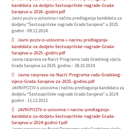
kandidata-za-dodjelu-Sestoaprilske-nagrade-Grada-
Sarajeva-u-2026.-godini.pdf
Javni poziv o uslovima i načinu predlaganja kandidata za
dodjelu “Šestoaprilske nagrade Grada Sarajeva” u 2025.
godini - 09.12.2024.
Javni-poziv-o-uslovima-i-nacinu-predlaganja-
kandidata-za-dodjelu-Sestoaprilske-nagrade-Grada-
Sarajeva-u-2025.-godini.pdf
Javna rasprava na Nacrt Programa rada Gradskog vijeća
Grada Sarajeva za 2025. godinu - 28.10.2024.
Javna-rasprava-na-Nacrt-Programa-rada-Gradskog-
vijeca-Grada-Sarajeva-za-2025.-godinu.pdf
JAVNIPOZIV o uslovima i načinu predlaganja kandidata za
dodjelu “Šestoaprilske nagrade Grada Sarajeva” u 2024.
godini - 11.12.2023.
JAVNIPOZIV-o-uslovima-i-nacinu-predlaganja-
kandidata-za-dodjelu-Sestoaprilske-nagrade-Grada-
Sarajeva-u-2024-godini-f.pdf
Javna rasprava na Nacrt Programa rada Gradskog vijeća