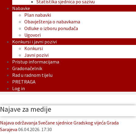
Statistika sjednica po sazivu
Nabavke
Plan nabavki
Obavještenja o nabavkama
Odluke o izboru ponuđača
Ugovori
Konkursi i javni pozivi
Konkursi
Javni pozivi
Pristup informacijama
Gradonačelnik
Rad u radnom tijelu
PRETRAGA
Log in
Najave za medije
Najava održavanja Svečane sjednice Gradskog vijeća Grada
Sarajeva
06.04.2026. 17:30