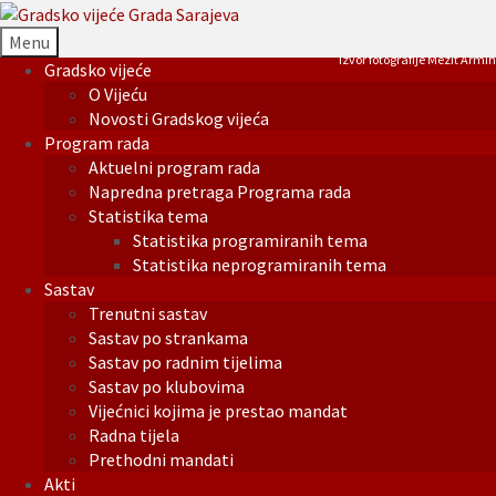
Menu
Izvor fotografije Mezit Armin
Gradsko vijeće
O Vijeću
Novosti Gradskog vijeća
Program rada
Aktuelni program rada
Napredna pretraga Programa rada
Statistika tema
Statistika programiranih tema
Statistika neprogramiranih tema
Sastav
Trenutni sastav
Sastav po strankama
Sastav po radnim tijelima
Sastav po klubovima
Vijećnici kojima je prestao mandat
Radna tijela
Prethodni mandati
Akti