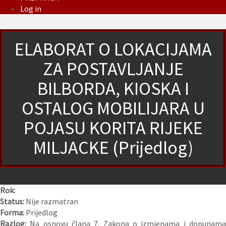
Log in
ELABORAT O LOKACIJAMA
ZA POSTAVLJANJE
BILBORDA, KIOSKA I
OSTALOG MOBILIJARA U
POJASU KORITA RIJEKE
MILJACKE (Prijedlog)
Rok:
Status:
Nije razmatran
Forma:
Prijedlog
Razlog:
Na osnovu člana 7. Zakona o izmjenama i dopunam