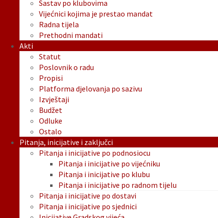
Sastav po klubovima
Vijećnici kojima je prestao mandat
Radna tijela
Prethodni mandati
Akti
Statut
Poslovnik o radu
Propisi
Platforma djelovanja po sazivu
Izvještaji
Budžet
Odluke
Ostalo
Pitanja, inicijative i zaključci
Pitanja i inicijative po podnosiocu
Pitanja i inicijative po vijećniku
Pitanja i inicijative po klubu
Pitanja i inicijative po radnom tijelu
Pitanja i inicijative po dostavi
Pitanja i inicijative po sjednici
Inicijative Gradskog vijeća