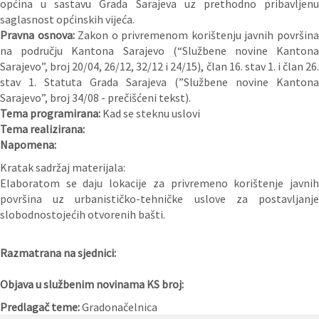
općina u sastavu Grada Sarajeva uz prethodno pribavljenu
saglasnost općinskih vijeća.
Pravna osnova:
Zakon o privremenom korištenju javnih površin
na području Kantona Sarajevo (“Službene novine Kantona
Sarajevo”, broj 20/04, 26/12, 32/12 i 24/15), član 16. stav 1. i član 26.
stav 1. Statuta Grada Sarajeva (”Službene novine Kantona
Sarajevo”, broj 34/08 - prečišćeni tekst).
Tema programirana:
Kad se steknu uslovi
Tema realizirana:
Napomena:
Kratak sadržaj materijala:
Elaboratom se daju lokacije za privremeno korištenje javnih
površina uz urbanističko-tehničke uslove za postavljanje
slobodnostojećih otvorenih bašti.
Razmatrana na sjednici:
Objava u službenim novinama KS broj:
Predlagač teme:
Gradonačelnica