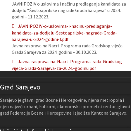
JAVNIPOZIV o uslovima i načinu predlaganja kandidata za
dodjelu “Šestoaprilske nagrade Grada Sarajeva” u 2024.
godini - 11.12.2023.
JAVNIPOZIV-o-uslovima-i-nacinu-predlaganja-
kandidata-za-dodjelu-Sestoaprilske-nagrade-Grada-
Sarajeva-u-2024-godini-f.pdf
Javna rasprava na Nacrt Programa rada Gradskog vijeća
Grada Sarajeva za 2024. godinu - 30.10.2023.
Javna-rasprava-na-Nacrt-Programa-rada-Gradskog-
vijeca-Grada-Sarajeva-za-2024.-godinu.pdf
Grad Sarajevo
Sarajevo je glavni grad Bosne i Hercegovine, njena metropola i
njen najveći urbani, kulturni, ekonomski i prometni centar, glavni
grad Federacije Bosne i Hercegovine i sjedište Kantona Sarajevo.