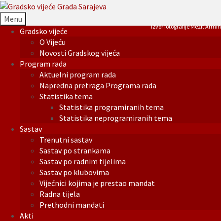
Menu
Izvor fotografije Mezit Armin
Gradsko vijeće
O Vijeću
Novosti Gradskog vijeća
Program rada
Aktuelni program rada
Napredna pretraga Programa rada
Statistika tema
Statistika programiranih tema
Statistika neprogramiranih tema
Sastav
Trenutni sastav
Sastav po strankama
Sastav po radnim tijelima
Sastav po klubovima
Vijećnici kojima je prestao mandat
Radna tijela
Prethodni mandati
Akti