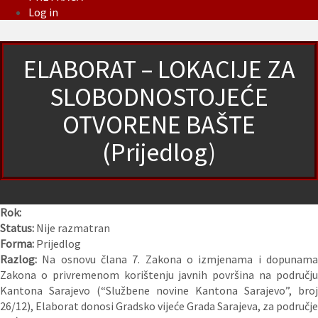
Log in
ELABORAT – LOKACIJE ZA
SLOBODNOSTOJEĆE
OTVORENE BAŠTE
(Prijedlog)
Rok:
Status:
Nije razmatran
Forma:
Prijedlog
Razlog:
Na osnovu člana 7. Zakona o izmjenama i dopunam
Zakona o privremenom korištenju javnih površina na području
Kantona Sarajevo (“Službene novine Kantona Sarajevo”, broj
26/12), Elaborat donosi Gradsko vijeće Grada Sarajeva, za područje