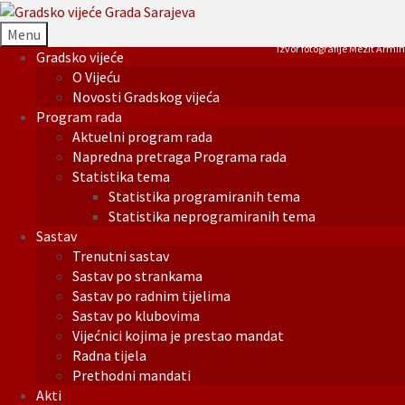
Menu
Izvor fotografije Mezit Armin
Gradsko vijeće
O Vijeću
Novosti Gradskog vijeća
Program rada
Aktuelni program rada
Napredna pretraga Programa rada
Statistika tema
Statistika programiranih tema
Statistika neprogramiranih tema
Sastav
Trenutni sastav
Sastav po strankama
Sastav po radnim tijelima
Sastav po klubovima
Vijećnici kojima je prestao mandat
Radna tijela
Prethodni mandati
Akti