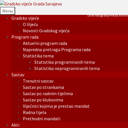
Menu
Izvor fotografije Mezit Armin
Gradsko vijeće
O Vijeću
Novosti Gradskog vijeća
Program rada
Aktuelni program rada
Napredna pretraga Programa rada
Statistika tema
Statistika programiranih tema
Statistika neprogramiranih tema
Sastav
Trenutni sastav
Sastav po strankama
Sastav po radnim tijelima
Sastav po klubovima
Vijećnici kojima je prestao mandat
Radna tijela
Prethodni mandati
Akti