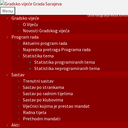
Menu
Izvor fotografije Mezit Armin
Gradsko vijeće
O Vijeću
Novosti Gradskog vijeća
Program rada
Aktuelni program rada
Napredna pretraga Programa rada
Statistika tema
Statistika programiranih tema
Statistika neprogramiranih tema
Sastav
Trenutni sastav
Sastav po strankama
Sastav po radnim tijelima
Sastav po klubovima
Vijećnici kojima je prestao mandat
Radna tijela
Prethodni mandati
Akti