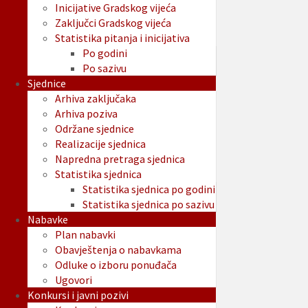
Inicijative Gradskog vijeća
Zaključci Gradskog vijeća
Statistika pitanja i inicijativa
Po godini
Po sazivu
Sjednice
Arhiva zaključaka
Arhiva poziva
Održane sjednice
Realizacije sjednica
Napredna pretraga sjednica
Statistika sjednica
Statistika sjednica po godini
Statistika sjednica po sazivu
Nabavke
Plan nabavki
Obavještenja o nabavkama
Odluke o izboru ponuđača
Ugovori
Konkursi i javni pozivi