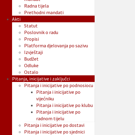
Radna tijela
Prethodni mandati
Akti
Statut
Poslovnik o radu
Propisi
Platforma djelovanja po sazivu
Izvještaji
Budžet
Odluke
Ostalo
Pitanja, inicijative i zaključci
Pitanja i inicijative po podnosiocu
Pitanja i inicijative po
vijećniku
Pitanja i inicijative po klubu
Pitanja i inicijative po
radnom tijelu
Pitanja i inicijative po dostavi
Pitanja i inicijative po sjednici