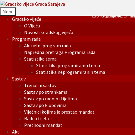
Menu
Izvor fotografije Mezit Armin
Gradsko vijeće
O Vijeću
Novosti Gradskog vijeća
Program rada
Aktuelni program rada
Napredna pretraga Programa rada
Statistika tema
Statistika programiranih tema
Statistika neprogramiranih tema
Sastav
Trenutni sastav
Sastav po strankama
Sastav po radnim tijelima
Sastav po klubovima
Vijećnici kojima je prestao mandat
Radna tijela
Prethodni mandati
Akti