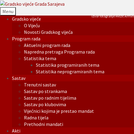
Menu
Izvor fotografije Mezit Armin
Gradsko vijeće
O Vijeću
Novosti Gradskog vijeća
Program rada
Aktuelni program rada
Napredna pretraga Programa rada
Statistika tema
Statistika programiranih tema
Statistika neprogramiranih tema
Sastav
Trenutni sastav
Sastav po strankama
Sastav po radnim tijelima
Sastav po klubovima
Vijećnici kojima je prestao mandat
Radna tijela
Prethodni mandati
Akti