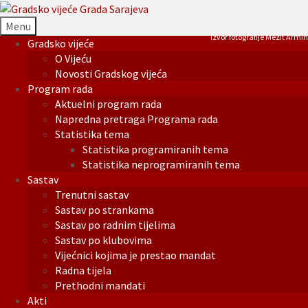
Menu
Izvor fotografije Mezit Armin
Gradsko vijeće
O Vijeću
Novosti Gradskog vijeća
Program rada
Aktuelni program rada
Napredna pretraga Programa rada
Statistika tema
Statistika programiranih tema
Statistika neprogramiranih tema
Sastav
Trenutni sastav
Sastav po strankama
Sastav po radnim tijelima
Sastav po klubovima
Vijećnici kojima je prestao mandat
Radna tijela
Prethodni mandati
Akti