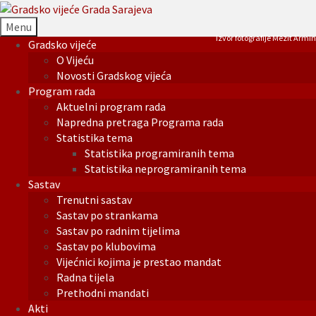
Menu
Izvor fotografije Mezit Armin
Gradsko vijeće
O Vijeću
Novosti Gradskog vijeća
Program rada
Aktuelni program rada
Napredna pretraga Programa rada
Statistika tema
Statistika programiranih tema
Statistika neprogramiranih tema
Sastav
Trenutni sastav
Sastav po strankama
Sastav po radnim tijelima
Sastav po klubovima
Vijećnici kojima je prestao mandat
Radna tijela
Prethodni mandati
Akti