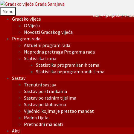
Menu
Izvor fotografije Mezit Armin
Gradsko vijeće
O Vijeću
Novosti Gradskog vijeća
Program rada
Aktuelni program rada
Napredna pretraga Programa rada
Statistika tema
Statistika programiranih tema
Statistika neprogramiranih tema
Sastav
Trenutni sastav
Sastav po strankama
Sastav po radnim tijelima
Sastav po klubovima
Vijećnici kojima je prestao mandat
Radna tijela
Prethodni mandati
Akti