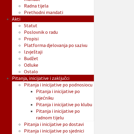
Radna tijela
Prethodni mandati
Akti
Statut
Poslovnik o radu
Propisi
Platforma djelovanja po sazivu
Izvještaji
Budžet
Odluke
Ostalo
Pitanja, inicijative i zaključci
Pitanja i inicijative po podnosiocu
Pitanja i inicijative po
vijećniku
Pitanja i inicijative po klubu
Pitanja i inicijative po
radnom tijelu
Pitanja i inicijative po dostavi
Pitanja i inicijative po sjednici