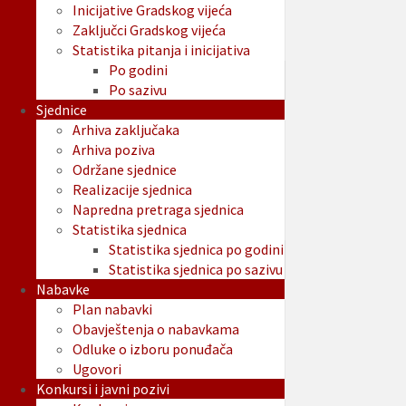
Inicijative Gradskog vijeća
Zaključci Gradskog vijeća
Statistika pitanja i inicijativa
Po godini
Po sazivu
Sjednice
Arhiva zaključaka
Arhiva poziva
Održane sjednice
Realizacije sjednica
Napredna pretraga sjednica
Statistika sjednica
Statistika sjednica po godini
Statistika sjednica po sazivu
Nabavke
Plan nabavki
Obavještenja o nabavkama
Odluke o izboru ponuđača
Ugovori
Konkursi i javni pozivi