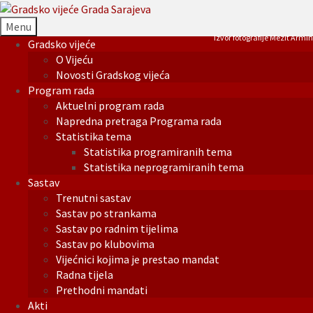
Menu
Izvor fotografije Mezit Armin
Gradsko vijeće
O Vijeću
Novosti Gradskog vijeća
Program rada
Aktuelni program rada
Napredna pretraga Programa rada
Statistika tema
Statistika programiranih tema
Statistika neprogramiranih tema
Sastav
Trenutni sastav
Sastav po strankama
Sastav po radnim tijelima
Sastav po klubovima
Vijećnici kojima je prestao mandat
Radna tijela
Prethodni mandati
Akti