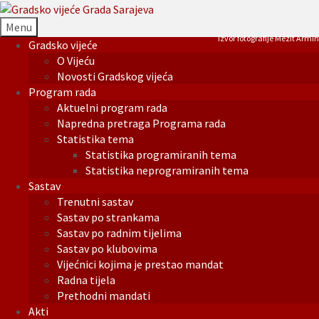
Menu
Izvor fotografije Mezit Armin
Gradsko vijeće
O Vijeću
Novosti Gradskog vijeća
Program rada
Aktuelni program rada
Napredna pretraga Programa rada
Statistika tema
Statistika programiranih tema
Statistika neprogramiranih tema
Sastav
Trenutni sastav
Sastav po strankama
Sastav po radnim tijelima
Sastav po klubovima
Vijećnici kojima je prestao mandat
Radna tijela
Prethodni mandati
Akti