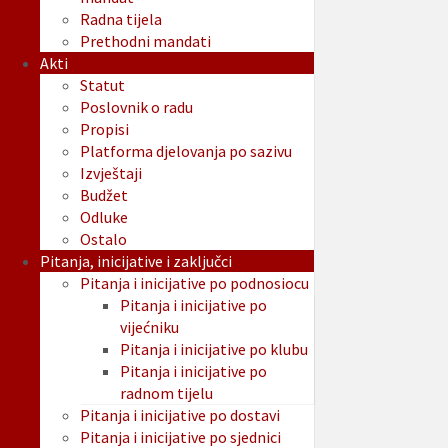
Radna tijela
Prethodni mandati
Akti
Statut
Poslovnik o radu
Propisi
Platforma djelovanja po sazivu
Izvještaji
Budžet
Odluke
Ostalo
Pitanja, inicijative i zaključci
Pitanja i inicijative po podnosiocu
Pitanja i inicijative po
vijećniku
Pitanja i inicijative po klubu
Pitanja i inicijative po
radnom tijelu
Pitanja i inicijative po dostavi
Pitanja i inicijative po sjednici