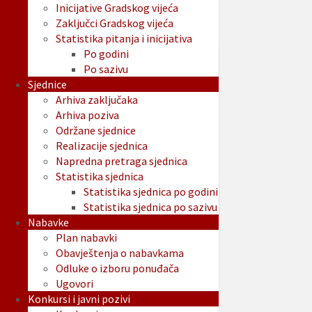
Inicijative Gradskog vijeća
Zaključci Gradskog vijeća
Statistika pitanja i inicijativa
Po godini
Po sazivu
Sjednice
Arhiva zaključaka
Arhiva poziva
Održane sjednice
Realizacije sjednica
Napredna pretraga sjednica
Statistika sjednica
Statistika sjednica po godini
Statistika sjednica po sazivu
Nabavke
Plan nabavki
Obavještenja o nabavkama
Odluke o izboru ponuđača
Ugovori
Konkursi i javni pozivi