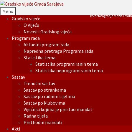
Menu
Izvor fotografije Mezit Armin
Gradsko vijeće
O Vijeću
Novosti Gradskog vijeća
Program rada
Aktuelni program rada
Napredna pretraga Programa rada
Statistika tema
Statistika programiranih tema
Statistika neprogramiranih tema
Sastav
Trenutni sastav
Sastav po strankama
Sastav po radnim tijelima
Sastav po klubovima
Vijećnici kojima je prestao mandat
Radna tijela
Prethodni mandati
Akti