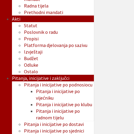
Radna tijela
Prethodni mandati
Akti
Statut
Poslovnik o radu
Propisi
Platforma djelovanja po sazivu
Izvještaji
Budžet
Odluke
Ostalo
Pitanja, inicijative i zaključci
Pitanja i inicijative po podnosiocu
Pitanja i inicijative po
vijećniku
Pitanja i inicijative po klubu
Pitanja i inicijative po
radnom tijelu
Pitanja i inicijative po dostavi
Pitanja i inicijative po sjednici