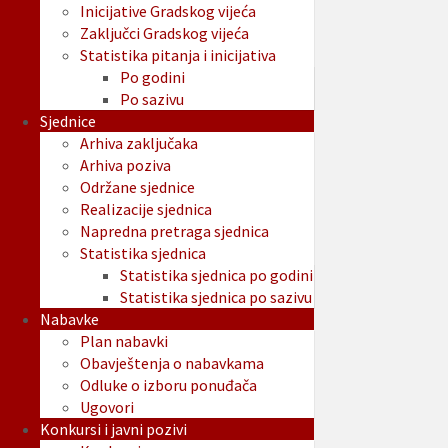
Inicijative Gradskog vijeća
Zaključci Gradskog vijeća
Statistika pitanja i inicijativa
Po godini
Po sazivu
Sjednice
Arhiva zaključaka
Arhiva poziva
Održane sjednice
Realizacije sjednica
Napredna pretraga sjednica
Statistika sjednica
Statistika sjednica po godini
Statistika sjednica po sazivu
Nabavke
Plan nabavki
Obavještenja o nabavkama
Odluke o izboru ponuđača
Ugovori
Konkursi i javni pozivi