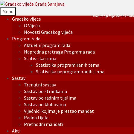
Menu
Izvor fotografije Mezit Armin
Gradsko vijeće
O Vijeću
Novosti Gradskog vijeća
Program rada
Aktuelni program rada
Napredna pretraga Programa rada
Statistika tema
Statistika programiranih tema
Statistika neprogramiranih tema
Sastav
Trenutni sastav
Sastav po strankama
Sastav po radnim tijelima
Sastav po klubovima
Vijećnici kojima je prestao mandat
Radna tijela
Prethodni mandati
Akti