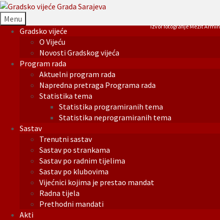
Menu
Izvor fotografije Mezit Armin
Gradsko vijeće
O Vijeću
Novosti Gradskog vijeća
Program rada
Aktuelni program rada
Napredna pretraga Programa rada
Statistika tema
Statistika programiranih tema
Statistika neprogramiranih tema
Sastav
Trenutni sastav
Sastav po strankama
Sastav po radnim tijelima
Sastav po klubovima
Vijećnici kojima je prestao mandat
Radna tijela
Prethodni mandati
Akti