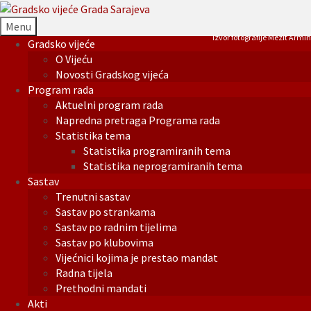
Menu
Izvor fotografije Mezit Armin
Gradsko vijeće
O Vijeću
Novosti Gradskog vijeća
Program rada
Aktuelni program rada
Napredna pretraga Programa rada
Statistika tema
Statistika programiranih tema
Statistika neprogramiranih tema
Sastav
Trenutni sastav
Sastav po strankama
Sastav po radnim tijelima
Sastav po klubovima
Vijećnici kojima je prestao mandat
Radna tijela
Prethodni mandati
Akti