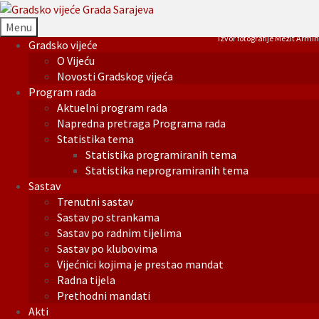
Menu
Izvor fotografije Mezit Armin
Gradsko vijeće
O Vijeću
Novosti Gradskog vijeća
Program rada
Aktuelni program rada
Napredna pretraga Programa rada
Statistika tema
Statistika programiranih tema
Statistika neprogramiranih tema
Sastav
Trenutni sastav
Sastav po strankama
Sastav po radnim tijelima
Sastav po klubovima
Vijećnici kojima je prestao mandat
Radna tijela
Prethodni mandati
Akti