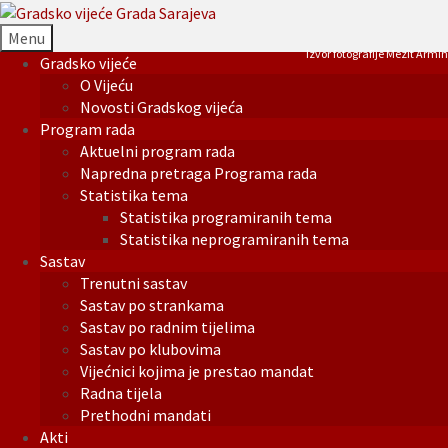
Menu
Izvor fotografije Mezit Armin
Gradsko vijeće
O Vijeću
Novosti Gradskog vijeća
Program rada
Aktuelni program rada
Napredna pretraga Programa rada
Statistika tema
Statistika programiranih tema
Statistika neprogramiranih tema
Sastav
Trenutni sastav
Sastav po strankama
Sastav po radnim tijelima
Sastav po klubovima
Vijećnici kojima je prestao mandat
Radna tijela
Prethodni mandati
Akti