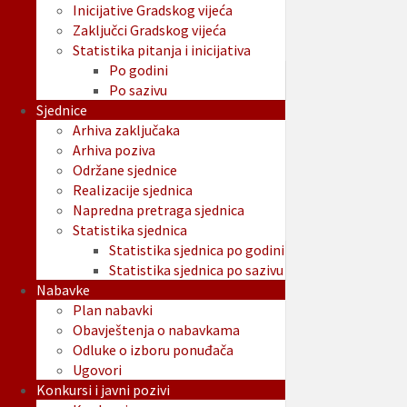
Inicijative Gradskog vijeća
Zaključci Gradskog vijeća
Statistika pitanja i inicijativa
Po godini
Po sazivu
Sjednice
Arhiva zaključaka
Arhiva poziva
Održane sjednice
Realizacije sjednica
Napredna pretraga sjednica
Statistika sjednica
Statistika sjednica po godini
Statistika sjednica po sazivu
Nabavke
Plan nabavki
Obavještenja o nabavkama
Odluke o izboru ponuđača
Ugovori
Konkursi i javni pozivi