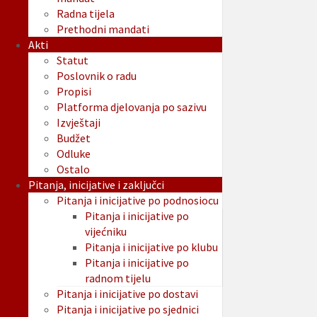
Radna tijela
Prethodni mandati
Akti
Statut
Poslovnik o radu
Propisi
Platforma djelovanja po sazivu
Izvještaji
Budžet
Odluke
Ostalo
Pitanja, inicijative i zaključci
Pitanja i inicijative po podnosiocu
Pitanja i inicijative po
vijećniku
Pitanja i inicijative po klubu
Pitanja i inicijative po
radnom tijelu
Pitanja i inicijative po dostavi
Pitanja i inicijative po sjednici