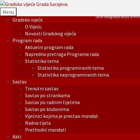
Menu
Izvor fotografije Mezit Armin
Gradsko vijeće
O Vijeću
Novosti Gradskog vijeća
Program rada
Aktuelni program rada
Napredna pretraga Programa rada
Statistika tema
Statistika programiranih tema
Statistika neprogramiranih tema
Sastav
Trenutni sastav
Sastav po strankama
Sastav po radnim tijelima
Sastav po klubovima
Vijećnici kojima je prestao mandat
Radna tijela
Prethodni mandati
Akti