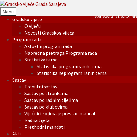
Menu
Izvor fotografije Mezit Armin
Gradsko vijeće
O Vijeću
Novosti Gradskog vijeća
Program rada
Aktuelni program rada
Napredna pretraga Programa rada
Statistika tema
Statistika programiranih tema
Statistika neprogramiranih tema
Sastav
Trenutni sastav
Sastav po strankama
Sastav po radnim tijelima
Sastav po klubovima
Vijećnici kojima je prestao mandat
Radna tijela
Prethodni mandati
Akti