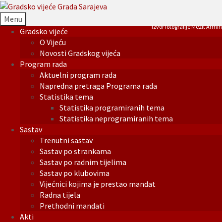
Menu
Izvor fotografije Mezit Armin
Gradsko vijeće
O Vijeću
Novosti Gradskog vijeća
Program rada
Aktuelni program rada
Napredna pretraga Programa rada
Statistika tema
Statistika programiranih tema
Statistika neprogramiranih tema
Sastav
Trenutni sastav
Sastav po strankama
Sastav po radnim tijelima
Sastav po klubovima
Vijećnici kojima je prestao mandat
Radna tijela
Prethodni mandati
Akti