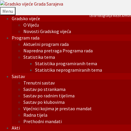
Menu
Izvor fotografije Mezit Armin
Gradsko vijeće
O Vijeću
Novosti Gradskog vijeća
Program rada
Aktuelni program rada
Napredna pretraga Programa rada
Statistika tema
Statistika programiranih tema
Statistika neprogramiranih tema
Sastav
Trenutni sastav
Sastav po strankama
Sastav po radnim tijelima
Sastav po klubovima
Vijećnici kojima je prestao mandat
Radna tijela
Prethodni mandati
Akti