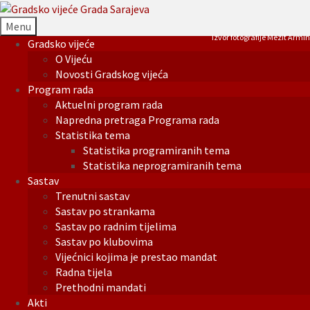
Menu
Izvor fotografije Mezit Armin
Gradsko vijeće
O Vijeću
Novosti Gradskog vijeća
Program rada
Aktuelni program rada
Napredna pretraga Programa rada
Statistika tema
Statistika programiranih tema
Statistika neprogramiranih tema
Sastav
Trenutni sastav
Sastav po strankama
Sastav po radnim tijelima
Sastav po klubovima
Vijećnici kojima je prestao mandat
Radna tijela
Prethodni mandati
Akti