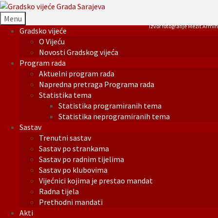
Menu
Izvor fotografije Mezit Armin
Gradsko vijeće
O Vijeću
Novosti Gradskog vijeća
Program rada
Aktuelni program rada
Napredna pretraga Programa rada
Statistika tema
Statistika programiranih tema
Statistika neprogramiranih tema
Sastav
Trenutni sastav
Sastav po strankama
Sastav po radnim tijelima
Sastav po klubovima
Vijećnici kojima je prestao mandat
Radna tijela
Prethodni mandati
Akti