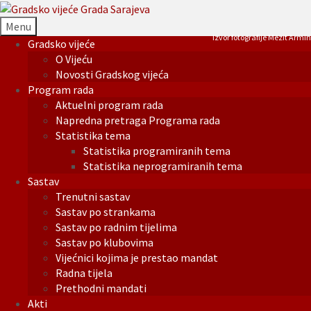
Menu
Izvor fotografije Mezit Armin
Gradsko vijeće
O Vijeću
Novosti Gradskog vijeća
Program rada
Aktuelni program rada
Napredna pretraga Programa rada
Statistika tema
Statistika programiranih tema
Statistika neprogramiranih tema
Sastav
Trenutni sastav
Sastav po strankama
Sastav po radnim tijelima
Sastav po klubovima
Vijećnici kojima je prestao mandat
Radna tijela
Prethodni mandati
Akti