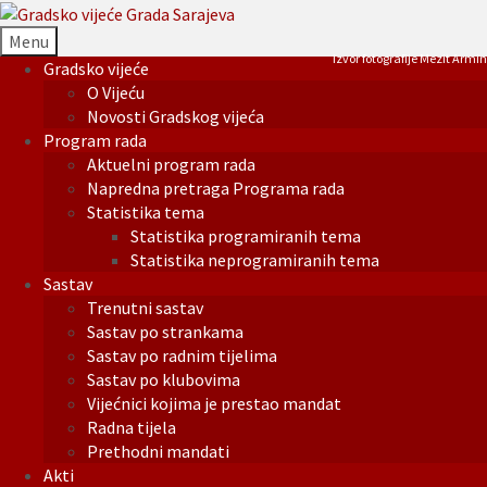
Menu
Izvor fotografije Mezit Armin
Gradsko vijeće
O Vijeću
Novosti Gradskog vijeća
Program rada
Aktuelni program rada
Napredna pretraga Programa rada
Statistika tema
Statistika programiranih tema
Statistika neprogramiranih tema
Sastav
Trenutni sastav
Sastav po strankama
Sastav po radnim tijelima
Sastav po klubovima
Vijećnici kojima je prestao mandat
Radna tijela
Prethodni mandati
Akti