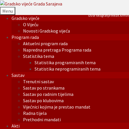
Menu
Izvor fotografije Mezit Armin
Gradsko vijeće
O Vijeću
Novosti Gradskog vijeća
Program rada
Aktuelni program rada
Napredna pretraga Programa rada
Statistika tema
Statistika programiranih tema
Statistika neprogramiranih tema
Sastav
Trenutni sastav
Sastav po strankama
Sastav po radnim tijelima
Sastav po klubovima
Vijećnici kojima je prestao mandat
Radna tijela
Prethodni mandati
Akti