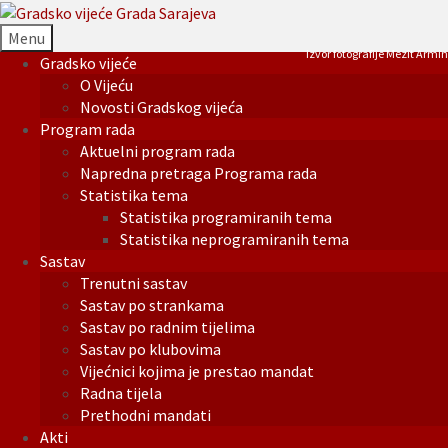
Menu
Izvor fotografije Mezit Armin
Gradsko vijeće
O Vijeću
Novosti Gradskog vijeća
Program rada
Aktuelni program rada
Napredna pretraga Programa rada
Statistika tema
Statistika programiranih tema
Statistika neprogramiranih tema
Sastav
Trenutni sastav
Sastav po strankama
Sastav po radnim tijelima
Sastav po klubovima
Vijećnici kojima je prestao mandat
Radna tijela
Prethodni mandati
Akti