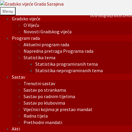
Menu
Izvor fotografije Mezit Armin
Gradsko vijeće
O Vijeću
Novosti Gradskog vijeća
Program rada
Aktuelni program rada
Napredna pretraga Programa rada
Statistika tema
Statistika programiranih tema
Statistika neprogramiranih tema
Sastav
Trenutni sastav
Sastav po strankama
Sastav po radnim tijelima
Sastav po klubovima
Vijećnici kojima je prestao mandat
Radna tijela
Prethodni mandati
Akti